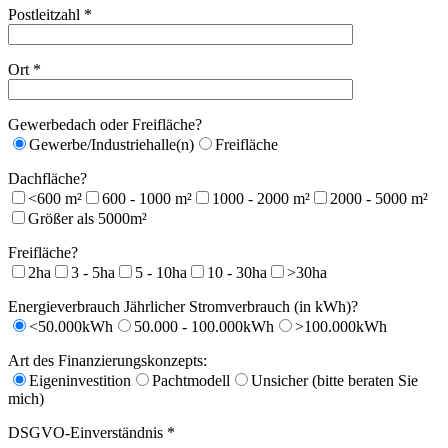
Postleitzahl *
Ort *
Gewerbedach oder Freifläche?
Gewerbe/Industriehalle(n)
Freifläche
Dachfläche?
<600 m²
600 - 1000 m²
1000 - 2000 m²
2000 - 5000 m²
Größer als 5000m²
Freifläche?
2ha
3 - 5ha
5 - 10ha
10 - 30ha
>30ha
Energieverbrauch Jährlicher Stromverbrauch (in kWh)?
<50.000kWh
50.000 - 100.000kWh
>100.000kWh
Art des Finanzierungskonzepts:
Eigeninvestition
Pachtmodell
Unsicher (bitte beraten Sie
mich)
DSGVO-Einverständnis *