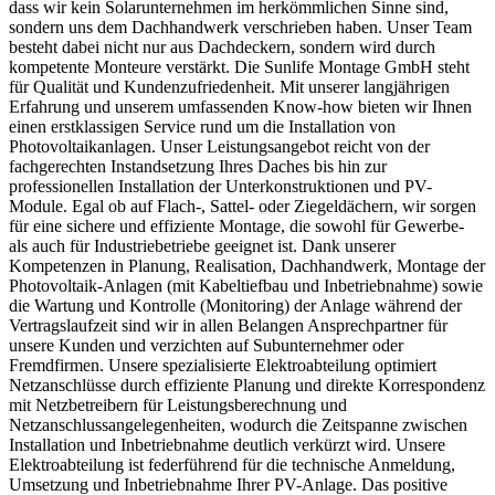
dass wir kein Solarunternehmen im herkömmlichen Sinne sind,
sondern uns dem Dachhandwerk verschrieben haben. Unser Team
besteht dabei nicht nur aus Dachdeckern, sondern wird durch
kompetente Monteure verstärkt. Die Sunlife Montage GmbH steht
für Qualität und Kundenzufriedenheit. Mit unserer langjährigen
Erfahrung und unserem umfassenden Know-how bieten wir Ihnen
einen erstklassigen Service rund um die Installation von
Photovoltaikanlagen. Unser Leistungsangebot reicht von der
fachgerechten Instandsetzung Ihres Daches bis hin zur
professionellen Installation der Unterkonstruktionen und PV-
Module. Egal ob auf Flach-, Sattel- oder Ziegeldächern, wir sorgen
für eine sichere und effiziente Montage, die sowohl für Gewerbe-
als auch für Industriebetriebe geeignet ist. Dank unserer
Kompetenzen in Planung, Realisation, Dachhandwerk, Montage der
Photovoltaik-Anlagen (mit Kabeltiefbau und Inbetriebnahme) sowie
die Wartung und Kontrolle (Monitoring) der Anlage während der
Vertragslaufzeit sind wir in allen Belangen Ansprechpartner für
unsere Kunden und verzichten auf Subunternehmer oder
Fremdfirmen. Unsere spezialisierte Elektroabteilung optimiert
Netzanschlüsse durch effiziente Planung und direkte Korrespondenz
mit Netzbetreibern für Leistungsberechnung und
Netzanschlussangelegenheiten, wodurch die Zeitspanne zwischen
Installation und Inbetriebnahme deutlich verkürzt wird. Unsere
Elektroabteilung ist federführend für die technische Anmeldung,
Umsetzung und Inbetriebnahme Ihrer PV-Anlage. Das positive